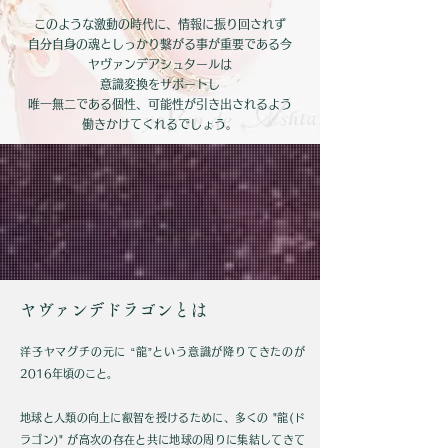
このような激動の時代に、情報に振り回されず
自分自身の魂としっかり繋がる事が重要である今
ヤヴァンデアシュタールは
意識変換をサポートし
唯一無二である個性、可能性が引き出されるよう
働きかけてくれるでしょう。
ヤヴァンデドラゴンとは
洋子ヤマグチの元に “龍”という意識が降りてきたのが
2016年頃のこと。
地球と人類の向上に叡智を授けるために、多くの "龍(ド
ラゴン)" が高次の存在と共に地球の周りに
集結してきて