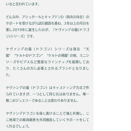
いると言われて
います。
そんな中、アシュタールとキャプテンD（高次の存在）の
サポートを受けながら試行錯誤を重ね、
3年以上の月日を
要し2019年に誕生したのが、
「ヤヴァンデの龍(ドラゴ
ン)シリーズ」です。
ヤヴァンデの龍（ドラゴン）シリーズは現在
"天
龍"
"ケルトのドラゴン" "ケルトの飛龍" の他、
ミニシ
リーズやピアスなど豊富なラインナップを展開してお
り、たくさんの方に必要とされる
ブランドとなりまし
た。
ヤヴァンデの龍（ドラゴン）はキャスティング方式で作
られていますが、一つとして同じ石は
ありません。
唯一
無二のジュエリーであることは変わりありません。
ヤヴァンデドラゴンを身に着けることで魂と共鳴し、
こ
こ地球での最高最善を共同創造していく
サポートを
して
くれるでしょう。